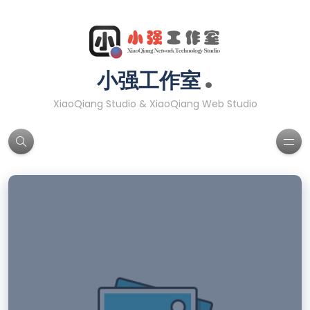
.
小强工作室
XiaoQiang Studio & XiaoQiang Web Studio