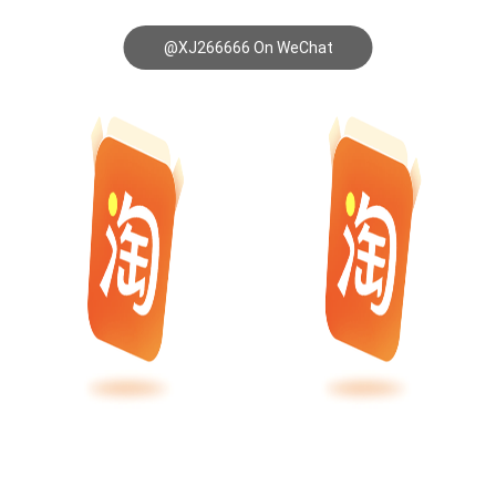
@XJ266666 On WeChat