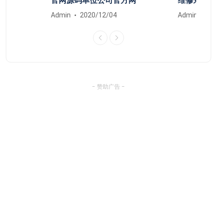
清除
官网源码单位公司官方网
维修系统安
Admin
2020/12/04
Admin
20
- 赞助广告 -