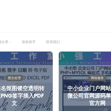
载分享
装机助手
联系我们
图文处理
网络服务
签名抠图镂空透明转
中小企业门户网站
PNG签字插入PDF
微公司官网源码单
文
官方网