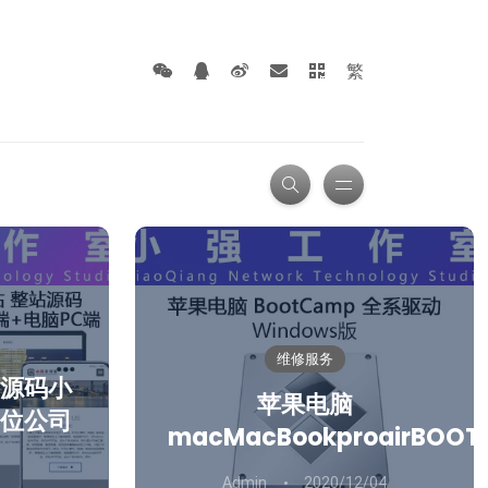
繁
维修服务
源码小
苹果电脑
位公司
macMacBookproairBOOT
Admin
2020/12/04