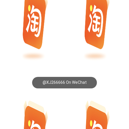
@XJ266666 On WeChat