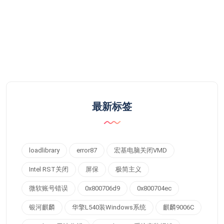
最新标签
loadlibrary
error87
宏基电脑关闭VMD
Intel RST关闭
屏保
极简主义
微软账号错误
0x800706d9
0x800704ec
银河麒麟
华擎L540装Windows系统
麒麟9006C