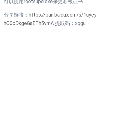
可以使用rootsupd.exe来更新根证书
分享链接：
https://pan.baidu.com/s/1uycy-
hO0cDkgeGaETh5vmA
提取码：xqgu