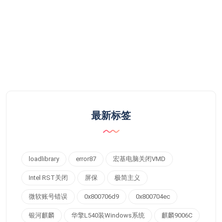
最新标签
loadlibrary
error87
宏基电脑关闭VMD
Intel RST关闭
屏保
极简主义
微软账号错误
0x800706d9
0x800704ec
银河麒麟
华擎L540装Windows系统
麒麟9006C