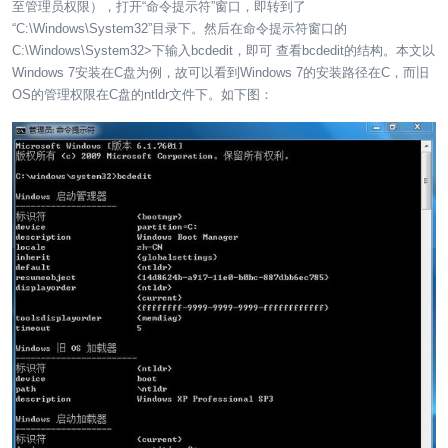
至管理员权限），打开“命令提示符”窗口，即转到了
“C:\Windows\System32”目录下。然后在命令提示符窗口的
C:\Windows\System32>下输入bcdedit，即可 查看bcdedit的结构。本文以
Windows 7安装在C盘为例，故可以看到Windows 7的安装路径在C，而旧
OS的管理权限在C盘的ntldr文件下。如下图：