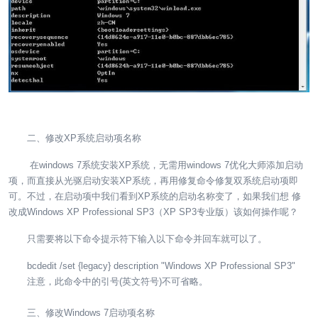
二、修改XP系统启动项名称
在windows 7系统安装XP系统，无需用windows 7优化大师添加启动
项，而直接从光驱启动安装XP系统，再用修复命令修复双系统启动项即
可。不过，在启动项中我们看到XP系统的启动名称变了，如果我们想 修
改成Windows XP Professional SP3（XP SP3专业版）该如何操作呢？
只需要将以下命令提示符下输入以下命令并回车就可以了。
bcdedit /set {legacy} description "Windows XP Professional SP3"
注意，此命令中的引号(英文符号)不可省略。
三、修改Windows 7启动项名称