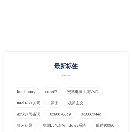
最新标签
loadlibrary
error87
宏基电脑关闭VMD
Intel RST关闭
屏保
极简主义
微软账号错误
0x800706d9
0x800704ec
银河麒麟
华擎L540装Windows系统
麒麟9006C