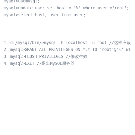
mysql>usemysql;

mysql>update user set host = '%' where user ='root';

mysql>select host, user from user; 

1、d:/mysql/bin/>mysql -h localhost -u root //这样应
2、mysql>GRANT ALL PRIVILEGES ON *.* TO 'root'@'%
3、mysql>FLUSH PRIVILEGES //修改生效

4、mysql>EXIT //退出MySQL服务器