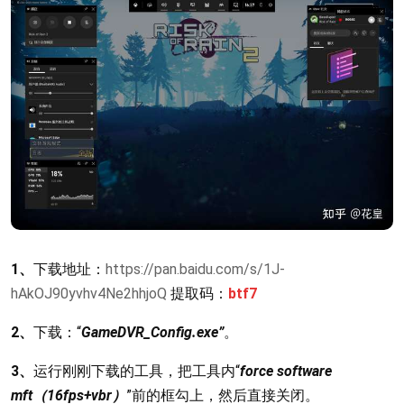
1、
下载地址：
https://pan.baidu.com/s/1J-
hAkOJ90yvhv4Ne2hhjoQ
提取码：
btf7
2、
下载：“
GameDVR_Config.exe”
。
3、
运行刚刚下载的工具，把工具内“
force software
mft（16fps+vbr）
”前的框勾上，然后直接关闭。