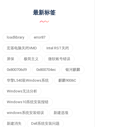
最新标签
loadlibrary
error87
宏基电脑关闭VMD
Intel RST关闭
屏保
极简主义
微软账号错误
0x800706d9
0x800704ec
银河麒麟
华擎L540装Windows系统
麒麟9006C
Windows无法分析
Windows10系统安装报错
windows系统安装错误
新建选项
新建消失
Dell系统安装问题