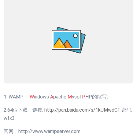
1. WAMP：
W
indows
A
pache
M
ysql
P
HP的缩写。
2.64位下载：链接:
http://pan.baidu.com/s/1kUMwdCF
密码:
wfx3
官网：http://www.wampserver.com