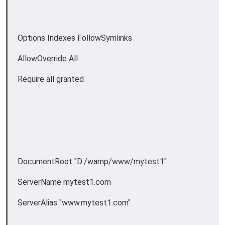
Options Indexes FollowSymlinks
AllowOverride All
Require all granted
DocumentRoot "D:/wamp/www/mytest1"
ServerName mytest1.com
ServerAlias "www.mytest1.com"