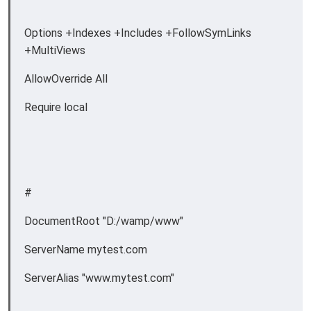
Options +Indexes +Includes +FollowSymLinks
+MultiViews
AllowOverride All
Require local
#
DocumentRoot "D:/wamp/www"
ServerName mytest.com
ServerAlias "www.mytest.com"