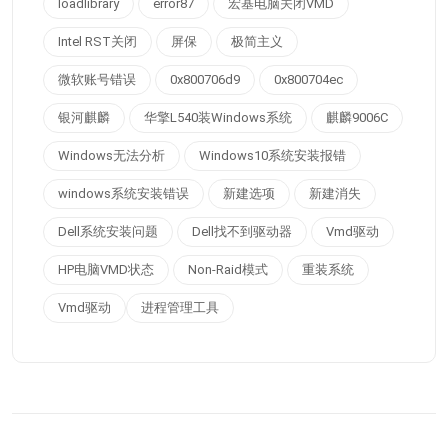
loadlibrary
error87
宏基电脑关闭VMD
Intel RST关闭
屏保
极简主义
微软账号错误
0x800706d9
0x800704ec
银河麒麟
华擎L540装Windows系统
麒麟9006C
Windows无法分析
Windows10系统安装报错
windows系统安装错误
新建选项
新建消失
Dell系统安装问题
Dell找不到驱动器
Vmd驱动
HP电脑VMD状态
Non-Raid模式
重装系统
Vmd驱动
进程管理工具