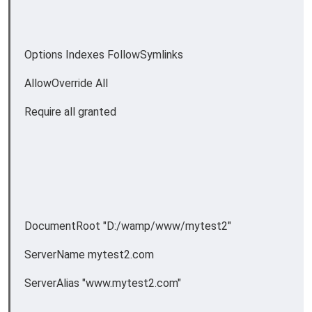
Options Indexes FollowSymlinks
AllowOverride All
Require all granted
DocumentRoot "D:/wamp/www/mytest2"
ServerName mytest2.com
ServerAlias "www.mytest2.com"