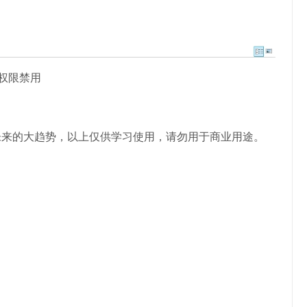
维修服务
写权限禁用
未来的大趋势，以上仅供学习使用，请勿用于商业用途。
台试笔记本平板电脑开机密码破
解修改重置删除修改清除
Admin
2020/03/03