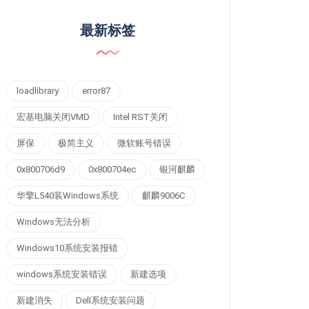
最新标签
loadlibrary
error87
宏基电脑关闭VMD
Intel RST关闭
屏保
极简主义
微软账号错误
0x800706d9
0x800704ec
银河麒麟
华擎L540装Windows系统
麒麟9006C
Windows无法分析
Windows10系统安装报错
windows系统安装错误
新建选项
新建消失
Dell系统安装问题