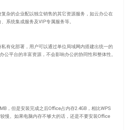
维修服务
复杂的企业配以独立销售的其它资源服务，如云办公在
、系统集成服务及VIP专属服务等。
16支持私有化部署，用户可以通过单位局域网内搭建出统一的
云办公平台的丰富资源，不会影响办公的协同性和整体性。
台试笔记本平板电脑开机密码破
解修改重置删除修改清除
7MB，但是安装完成之后Office占内存2.4GB，相比WPS
比较慢。如果电脑内存不够大的话，还是不要安装Office
Admin
2020/03/03