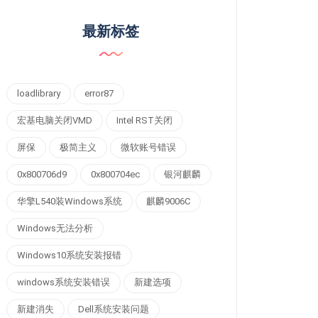
最新标签
loadlibrary
error87
宏基电脑关闭VMD
Intel RST关闭
屏保
极简主义
微软账号错误
0x800706d9
0x800704ec
银河麒麟
华擎L540装Windows系统
麒麟9006C
Windows无法分析
Windows10系统安装报错
windows系统安装错误
新建选项
新建消失
Dell系统安装问题