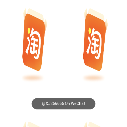
@XJ266666 On WeChat