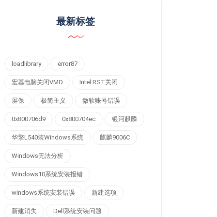
最新标签
loadlibrary
error87
宏基电脑关闭VMD
Intel RST关闭
屏保
极简主义
微软账号错误
0x800706d9
0x800704ec
银河麒麟
华擎L540装Windows系统
麒麟9006C
Windows无法分析
Windows10系统安装报错
windows系统安装错误
新建选项
新建消失
Dell系统安装问题