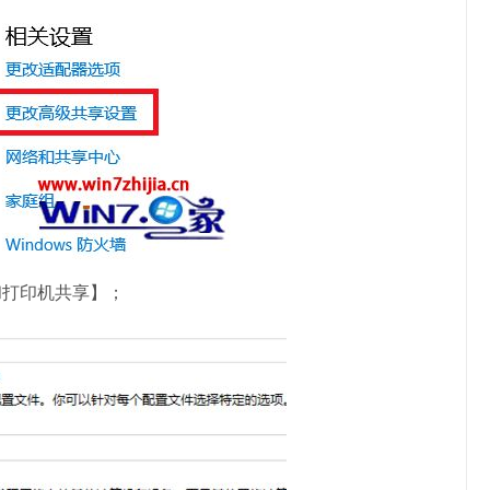
维修服务
和打印机共享】；
台试笔记本平板电脑开机密码破
解修改重置删除修改清除
Admin
2020/03/03