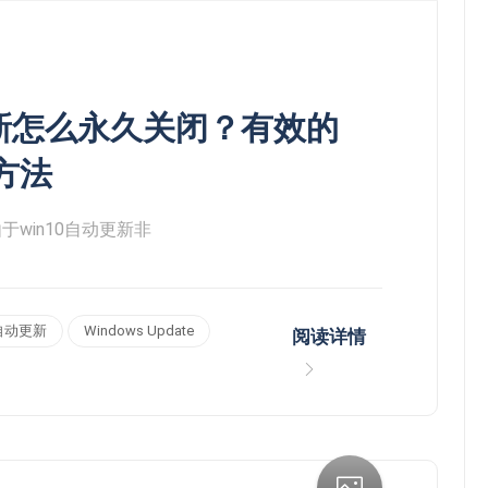
动更新怎么永久关闭？有效的
维修服务
方法
于win10自动更新非
自动更新
Windows Update
阅读详情
台试笔记本平板电脑开机密码破